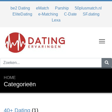
be2 Dating
eMatch
Parship
50plusmatch.nl
EliteDating
e-Matching
C-Date
SF.dating
Lexa
Tog
HOME
Categorieën
40+ Dating
(1)