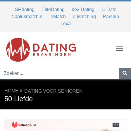
SF.dating
EliteDating
be2 Dating
C-Date
50plusmatch.nl
eMatch
e-Matching
Parship
Lexa
Tog
HOME
DATING VOOR SENIOREN
50 Liefde