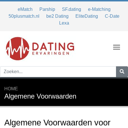
eMatch
Parship
SF.dating
e-Matching
50plusmatch.nl
be2 Dating
EliteDating
C-Date
Lexa
Tog
HOME
Algemene Voorwaarden
Algemene Voorwaarden voor