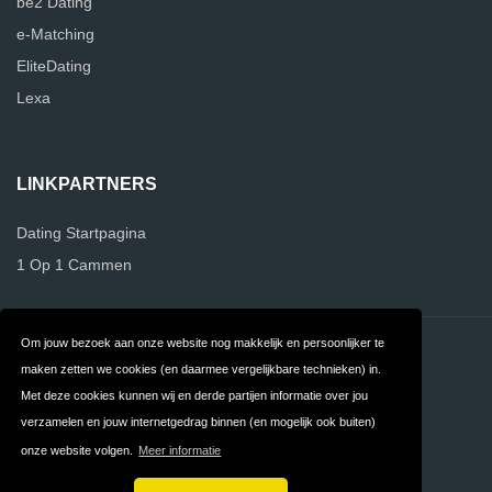
be2 Dating
e-Matching
EliteDating
Lexa
LINKPARTNERS
Dating Startpagina
1 Op 1 Cammen
Om jouw bezoek aan onze website nog makkelijk en persoonlijker te
Contact
Over ons
maken zetten we cookies (en daarmee vergelijkbare technieken) in.
FAQ
Privacy
Met deze cookies kunnen wij en derde partijen informatie over jou
verzamelen en jouw internetgedrag binnen (en mogelijk ook buiten)
Algemene
Linkpartners
onze website volgen.
Meer informatie
Voorwaarden