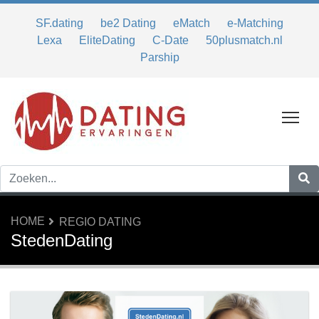
SF.dating
be2 Dating
eMatch
e-Matching
Lexa
EliteDating
C-Date
50plusmatch.nl
Parship
Tog
HOME
REGIO DATING
StedenDating